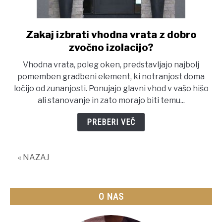
OKOLICA
Zakaj izbrati vhodna vrata z dobro
link
to
DOKUMENTACIJA
zvočno izolacijo?
Zakaj
Vhodna vrata, poleg oken, predstavljajo najbolj
izbrati
O NAS
pomemben gradbeni element, ki notranjost doma
vhodna
ločijo od zunanjosti. Ponujajo glavni vhod v vašo hišo
vrata
ali stanovanje in zato morajo biti temu...
KONTAKT
z
dobro
PREBERI VEČ
zvočno
izolacijo?
« NAZAJ
O NAS